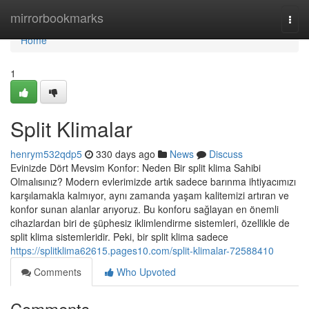
Home
mirrorbookmarks
Togg
navi
Home
1
Split Klimalar
henrym532qdp5
330 days ago
News
Discuss
Evinizde Dört Mevsim Konfor: Neden Bir split klima Sahibi
Olmalısınız? Modern evlerimizde artık sadece barınma ihtiyacımızı
karşılamakla kalmıyor, aynı zamanda yaşam kalitemizi artıran ve
konfor sunan alanlar arıyoruz. Bu konforu sağlayan en önemli
cihazlardan biri de şüphesiz iklimlendirme sistemleri, özellikle de
split klima sistemleridir. Peki, bir split klima sadece
https://splitklima62615.pages10.com/split-klimalar-72588410
Comments
Who Upvoted
Comments