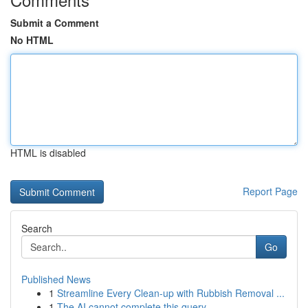
Submit a Comment
No HTML
HTML is disabled
Report Page
Search
Go
Published News
1
Streamline Every Clean-up with Rubbish Removal ...
1
The AI cannot complete this query .