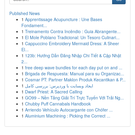
Published News
1
Apprentissage Acupuncture : Une Bases
Fondament...
1
Treinamento Contra Incêndio : Guia Abrangente...
1
El Mole Poblano Tradicional: Un Tesoro Culinari...
1
Cappuccino Embroidery Mermaid Dress: A Sheer
El...
1
123b: Hướng Dẫn Đăng Nhập Chi Tiết & Cập Nhật
2...
1
free deep wave bundles for each day put on and ...
1
Brigada de Respuesta: Manual para su Organizac...
1
Cosmar PT: Partner Maklon Produk Kecantikan & P...
1
ایجاد وبسایت با وردپرس: بررسی کامل
1
Dwarf Priest: A Sacred Calling
1
GO99 – Nền Tảng Giải Trí Trực Tuyến Với Trải Ng...
1
Chubby Puff Cannabals Handbook
1
Arriendo Vehículo Autocargante con Chófer ...
1
Aluminium Machining : Picking the Correct ...