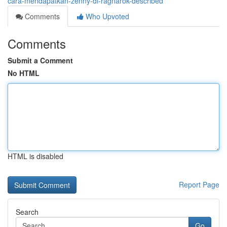
cara-mendapatkan-zenny-di-ragnarok-described
Comments
Who Upvoted
Comments
Submit a Comment
No HTML
HTML is disabled
Report Page
Search
Go