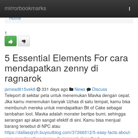
Home
mirrorbookmarks
Togg
navi
Home
1
5 Essential Elements For cara
mendapatkan zenny di
ragnarok
jamesd815vek8
331 days ago
News
Discuss
Teleport di sekitar peta untuk menemukan Mavka dengan cepat.
Jika kamu menemukan banyak Uzhas di satu tempat, kamu bisa
membunuh mereka untuk mendapatkan Bit of Cake sebagai
tambahan loot. Mavka adalah monster bertipe bumi, sehingga
serangan api akan sangat efektif di sini. Kamu bisa menjual
barang tersebut di NPC atau
https://dallasxjrzh.buyoutblog.com/37266512/5-easy-facts-about-