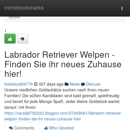
Home
mirrorbookmarks
Togg
navi
Home
1
Labrador Retriever Welpen -
Finden Sie ihr neues Zuhause
hier!
livialebz684779
327 days ago
News
Discuss
Unsere niedlichen Goldschätze suchen nach ihren neuen
Familien! Die süßen Kandidaten sind bald geimpft, spielfreudig
und bereit für jede Menge Spaß. Jeder kleine Goldstück wartet
darauf, mit Ihnen
https://carailjd792222.blogpixi.com/37409061/labrador-retriever-
welpen-finden-sie-ihr-neues-zuhause-hier
Comments
Who Upvoted