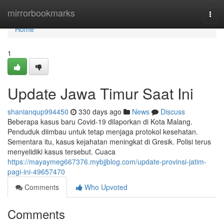
Home
mirrorbookmarks
Togg
navi
Home
1
Update Jawa Timur Saat Ini
shanianqup994450
330 days ago
News
Discuss
Beberapa kasus baru Covid-19 dilaporkan di Kota Malang.
Penduduk diimbau untuk tetap menjaga protokol kesehatan.
Sementara itu, kasus kejahatan meningkat di Gresik. Polisi terus
menyelidiki kasus tersebut. Cuaca
https://mayaymeg667376.mybjjblog.com/update-provinsi-jatim-
pagi-ini-49657470
Comments
Who Upvoted
Comments