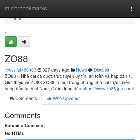
Home
mirrorbookmarks
Togg
navi
Home
1
ZO88
lewyslfzt486403
327 days ago
News
Discuss
ZO88 – Nhà cái cá cược trực tuyến uy tín, an toàn và hấp dẫn 1.
Giới thiệu về ZO88 ZO88 là một trong những nhà cái trực tuyến
hàng đầu tại Việt Nam, được đông đảo
https://www.zo88.jpn.com/
Comments
Who Upvoted
Comments
Submit a Comment
No HTML