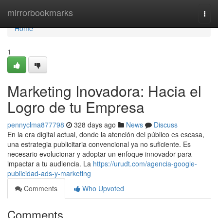
Home
mirrorbookmarks
Togg
navi
Home
1
Marketing Inovadora: Hacia el
Logro de tu Empresa
pennyclma877798
328 days ago
News
Discuss
En la era digital actual, donde la atención del público es escasa,
una estrategia publicitaria convencional ya no suficiente. Es
necesario evolucionar y adoptar un enfoque innovador para
impactar a tu audiencia. La
https://urudt.com/agencia-google-
publicidad-ads-y-marketing
Comments
Who Upvoted
Comments