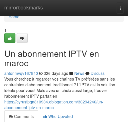
Home
mirrorbookmarks
Togg
navi
Home
1
Un abonnement IPTV en
maroc
antonmvqv167840
326 days ago
News
Discuss
Vous cherchez à regarder vos chaînes TV préférées sans les
contraintes d'abonnement traditionnel ? L'IPTV est la solution
idéale pour vous! Mais avec un choix aussi large, trouver
l'abonnement IPTV parfait en
https://cyrusfpqn810934.oblogation.com/36294246/un-
abonnement-iptv-en-maroc
Comments
Who Upvoted