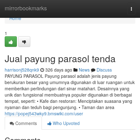
Home
mirrorbookmarks
Togg
navi
Home
1
Jual payung parasol tenda
harrisonj528qnk9
326 days ago
News
Discuss
PAYUNG PARASOL Payung parasol adalah jenis payung
berukuran besar yang umumnya digunakan di luar ruangan untuk
memberikan perlindungan dari sinar matahari. Desainnya yang
unik dan fungsional membuatnya populer digunakan di berbagai
tempat, seperti: • Kafe dan restoran: Menciptakan suasana yang
nyaman dan teduh bagi pengunjung. • Taman dan area
https://popej543wky9.bmswiki.com/user
Comments
Who Upvoted
Comments