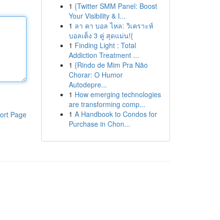
1
{Twitter SMM Panel: Boost
Your Visibility & I...
1
ลา คา บอล ไหล: วิเคราะห์
บอลเต็ง 3 คู่ สุดแม่น!{
1
Finding Light : Total
Addiction Treatment ...
1
{Rindo de Mim Pra Não
Chorar: O Humor
Autodepre...
1
How emerging technologies
are transforming comp...
1
A Handbook to Condos for
ort Page
Purchase in Chon...