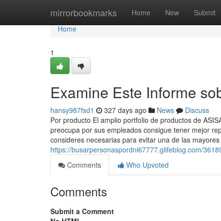
Home
mirrorbookmarks
Home
New
Submit
Home
1
Examine Este Informe so
hansy987fsd1
327 days ago
News
Discuss
Por producto El amplio portfolio de productos de ASI
preocupa por sus empleados consigue tener mejor rep
consideres necesarias para evitar una de las mayore
https://busarpersonaspordni67777.glifeblog.com/3618
Comments
Who Upvoted
Comments
Submit a Comment