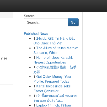
Search
Go
Published News
1
24club: Giải Trí Hàng Đầu
Cho Cược Thủ Việt
1
The Allure of Italian Marble:
Statuario, White ...
1
Non-profit Jobs Karachi:
 y se
Newest Opportunities
1
小型氧氣機選購指南：新手
必讀
1
Get Quick Money: Your
Profile, Prepared Today
1
Kartal bölgesinde seksi
Escort Çözümleri
1
เว็บซื้อหวยออนไลน์ จองหวย
ง่าย และ มั่นใจ ได...
1
Laptop 14 Inch: Pilihan