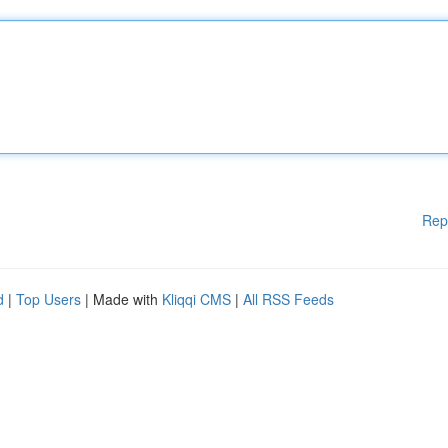
Rep
d
|
Top Users
| Made with
Kliqqi CMS
|
All RSS Feeds