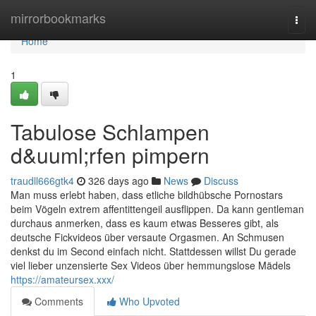
Home
mirrorbookmarks
Togg
navi
Home
1
Tabulose Schlampen
d&uuml;rfen pimpern
traudll666gtk4
326 days ago
News
Discuss
Man muss erlebt haben, dass etliche bildhübsche Pornostars
beim Vögeln extrem affentittengeil ausflippen. Da kann gentleman
durchaus anmerken, dass es kaum etwas Besseres gibt, als
deutsche Fickvideos über versaute Orgasmen. An Schmusen
denkst du im Second einfach nicht. Stattdessen willst Du gerade
viel lieber unzensierte Sex Videos über hemmungslose Mädels
https://amateursex.xxx/
Comments
Who Upvoted