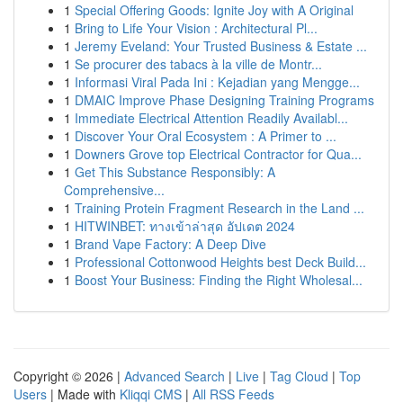
1
Special Offering Goods: Ignite Joy with A Original
1
Bring to Life Your Vision : Architectural Pl...
1
Jeremy Eveland: Your Trusted Business & Estate ...
1
Se procurer des tabacs à la ville de Montr...
1
Informasi Viral Pada Ini : Kejadian yang Mengge...
1
DMAIC Improve Phase Designing Training Programs
1
Immediate Electrical Attention Readily Availabl...
1
Discover Your Oral Ecosystem : A Primer to ...
1
Downers Grove top Electrical Contractor for Qua...
1
Get This Substance Responsibly: A
Comprehensive...
1
Training Protein Fragment Research in the Land ...
1
HITWINBET: ทางเข้าล่าสุด อัปเดต 2024
1
Brand Vape Factory: A Deep Dive
1
Professional Cottonwood Heights best Deck Build...
1
Boost Your Business: Finding the Right Wholesal...
Copyright © 2026 |
Advanced Search
|
Live
|
Tag Cloud
|
Top
Users
| Made with
Kliqqi CMS
|
All RSS Feeds