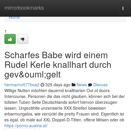
Home
mirrorbookmarks
Togg
navi
Home
1
Scharfes Babe wird einem
Rudel Kerle knallhart durch
gev&ouml;gelt
hermannv577boa2
325 days ago
News
Discuss
Willige Nutten möchten dauernd knallharten Out of doors
Intercourse. Personen die das nicht glauben, können sich bei der
tollsten Tuben Seite Deutschlands sofort hiervon überzeugen
lassen. Ungezählte unzensierte XXX-Streifen beweisen
erbarmungslos, wie verrückt die pretty Frauen sind. Eigentlich ist
es egal, ob male auf XXL Doppel-D-Titten, offene Mösen oder ob
https://porno-austria.at/