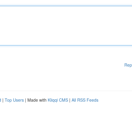
Rep
d
|
Top Users
| Made with
Kliqqi CMS
|
All RSS Feeds