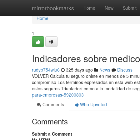
Home
mirrorbookmarks
Home
New
Submit
Home
1
Indicadores sobre medic
rudyp754wiu6
325 days ago
News
Discuss
VOLVER Calcula tu seguro online en menos de 5 minutos
compromiso Los términos expresados en esta web están
estos seguros Triunfadorí como a la modalidad de se
para-empresas-59200803
Comments
Who Upvoted
Comments
Submit a Comment