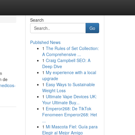
Search
Go
Published News
1
The Rules of Set Collection:
A Comprehensive ...
1
Craig Campbell SEO: A
Deep Dive
1
My experience with a local
in
upgrade
n de
1
Easy Ways to Sustainable
-medicos-
Weight Loss
1
Ultimate Vape Devices UK:
Your Ultimate Buy...
1
Emperor268: De TikTok
Fenomeen Emperor268: Het
...
1
Mi Mascota Fiel: Guía para
Elegir al Mejor Amigo