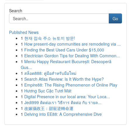
Search
Go
Published News
1
현재 접속 주소 뉴토끼 방문!
1
How present-day communities are remodeling via ...
1
Finding the Best Used Cars Under $15,000
1
Electrician Gordon Tips for Dealing With Common...
1
Meniu Happy Restaurant București: Descoperă
Gus...
1
สล็อต888: คู่มือสำหรับมือใหม่
1
Search Atlas Review: Is It Worth the Hype?
1
Empire88: The Rising Phenomenon of Online Play
1
Hương Sục Cặc Tươi Mát
1
Digital Presence in our local area: Your Loca...
1
Jedi999 ติดต่อเรา วิธีการ ติดต่อ กับ รายล...
1
改嫁攝政王：甜寵逆轉命運
1
Delving into EE88: A Comprehensive Dive