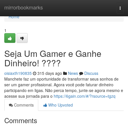
Home
mirrorbookmarks
Togg
navi
Home
1
Seja Um Gamer e Ganhe
Dinheiro! ????
oisiaxth190835
315 days ago
News
Discuss
Manchete faz um oportunidade de transformar seus sonhos de
ser um gamer profissional. Agora você pode faturar dinheiro
participando em ligas. Não perca tempo, junte-se agora mesmo e
acesse sua jornada para o
https://6gain.com/#/?rsource=tgzq
Comments
Who Upvoted
Comments