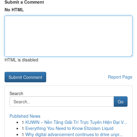
Submit a Comment
No HTML
HTML is disabled
Report Page
Search
Go
Published News
1
KUWIN – Nền Tảng Giải Trí Trực Tuyến Hiện Đại V...
1
Everything You Need to Know Etizolam Liquid
1
Why digital advancement continues to drive unpr...