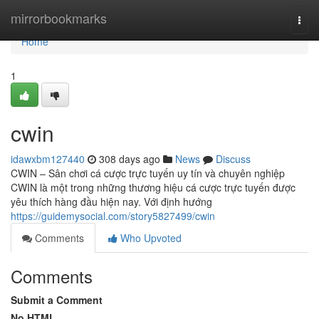
Home
mirrorbookmarks
Togg
navi
Home
1
cwin
idawxbm127440
308 days ago
News
Discuss
CWIN – Sân chơi cá cược trực tuyến uy tín và chuyên nghiệp
CWIN là một trong những thương hiệu cá cược trực tuyến được
yêu thích hàng đầu hiện nay. Với định hướng
https://guidemysocial.com/story5827499/cwin
Comments
Who Upvoted
Comments
Submit a Comment
No HTML