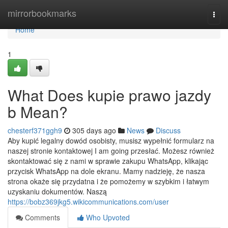
Home
mirrorbookmarks
Togg
navi
Home
1
What Does kupie prawo jazdy
b Mean?
chesterf371ggh9
305 days ago
News
Discuss
Aby kupić legalny dowód osobisty, musisz wypełnić formularz na
naszej stronie kontaktowej I am going przesłać. Możesz również
skontaktować się z nami w sprawie zakupu WhatsApp, klikając
przycisk WhatsApp na dole ekranu. Mamy nadzieję, że nasza
strona okaże się przydatna i że pomożemy w szybkim i łatwym
uzyskaniu dokumentów. Naszą
https://bobz369jkg5.wikicommunications.com/user
Comments
Who Upvoted