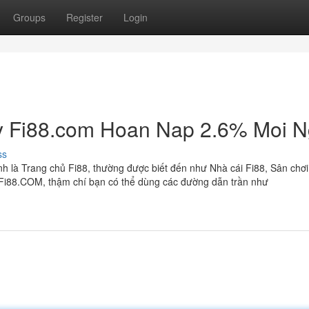
Groups
Register
Login
y Fi88.com Hoan Nap 2.6% Moi 
ss
h là Trang chủ Fi88, thường được biết đến như Nhà cái Fi88, Sân chơi
, Fi88.COM, thậm chí bạn có thể dùng các đường dẫn trần như