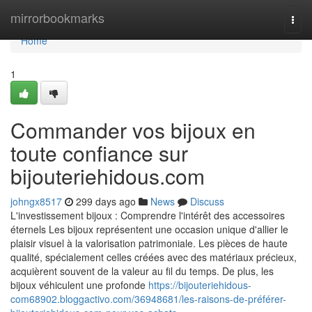
Home
mirrorbookmarks
Togg
navi
Home
1
Commander vos bijoux en
toute confiance sur
bijouteriehidous.com
johngx8517
299 days ago
News
Discuss
L'investissement bijoux : Comprendre l'intérêt des accessoires
éternels Les bijoux représentent une occasion unique d'allier le
plaisir visuel à la valorisation patrimoniale. Les pièces de haute
qualité, spécialement celles créées avec des matériaux précieux,
acquièrent souvent de la valeur au fil du temps. De plus, les
bijoux véhiculent une profonde
https://bijouteriehidous-
com68902.bloggactivo.com/36948681/les-raisons-de-préférer-