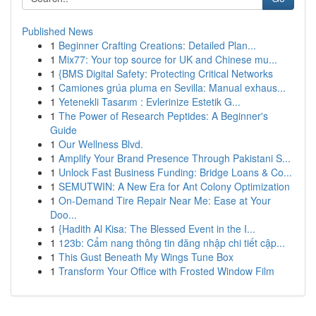
Published News
1
Beginner Crafting Creations: Detailed Plan...
1
Mix77: Your top source for UK and Chinese mu...
1
{BMS Digital Safety: Protecting Critical Networks
1
Camiones grúa pluma en Sevilla: Manual exhaus...
1
Yetenekli Tasarım : Evlerinize Estetik G...
1
The Power of Research Peptides: A Beginner's
Guide
1
Our Wellness Blvd.
1
Amplify Your Brand Presence Through Pakistani S...
1
Unlock Fast Business Funding: Bridge Loans & Co...
1
SEMUTWIN: A New Era for Ant Colony Optimization
1
On-Demand Tire Repair Near Me: Ease at Your
Doo...
1
{Hadith Al Kisa: The Blessed Event in the I...
1
123b: Cẩm nang thông tin đăng nhập chi tiết cập...
1
This Gust Beneath My Wings Tune Box
1
Transform Your Office with Frosted Window Film