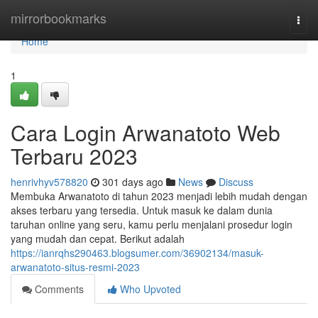
Home
mirrorbookmarks
Togg
navi
Home
1
Cara Login Arwanatoto Web
Terbaru 2023
henrivhyv578820
301 days ago
News
Discuss
Membuka Arwanatoto di tahun 2023 menjadi lebih mudah dengan
akses terbaru yang tersedia. Untuk masuk ke dalam dunia
taruhan online yang seru, kamu perlu menjalani prosedur login
yang mudah dan cepat. Berikut adalah
https://ianrqhs290463.blogsumer.com/36902134/masuk-
arwanatoto-situs-resmi-2023
Comments
Who Upvoted