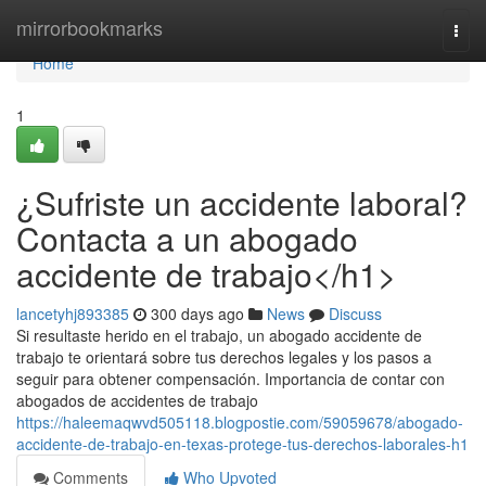
Home
mirrorbookmarks
Togg
navi
Home
1
¿Sufriste un accidente laboral?
Contacta a un abogado
accidente de trabajo</h1>
lancetyhj893385
300 days ago
News
Discuss
Si resultaste herido en el trabajo, un abogado accidente de
trabajo te orientará sobre tus derechos legales y los pasos a
seguir para obtener compensación. Importancia de contar con
abogados de accidentes de trabajo
https://haleemaqwvd505118.blogpostie.com/59059678/abogado-
accidente-de-trabajo-en-texas-protege-tus-derechos-laborales-h1
Comments
Who Upvoted