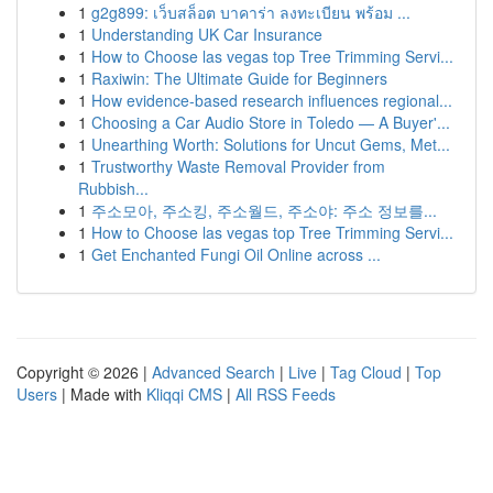
1
g2g899: เว็บสล็อต บาคาร่า ลงทะเบียน พร้อม ...
1
Understanding UK Car Insurance
1
How to Choose las vegas top Tree Trimming Servi...
1
Raxiwin: The Ultimate Guide for Beginners
1
How evidence-based research influences regional...
1
Choosing a Car Audio Store in Toledo — A Buyer'...
1
Unearthing Worth: Solutions for Uncut Gems, Met...
1
Trustworthy Waste Removal Provider from
Rubbish...
1
주소모아, 주소킹, 주소월드, 주소야: 주소 정보를...
1
How to Choose las vegas top Tree Trimming Servi...
1
Get Enchanted Fungi Oil Online across ...
Copyright © 2026 |
Advanced Search
|
Live
|
Tag Cloud
|
Top
Users
| Made with
Kliqqi CMS
|
All RSS Feeds