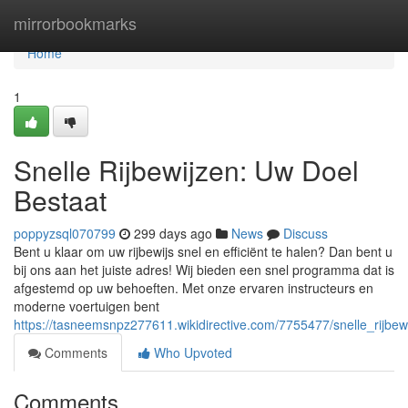
Home
mirrorbookmarks
Home
1
Snelle Rijbewijzen: Uw Doel
Bestaat
poppyzsql070799
299 days ago
News
Discuss
Bent u klaar om uw rijbewijs snel en efficiënt te halen? Dan bent u
bij ons aan het juiste adres! Wij bieden een snel programma dat is
afgestemd op uw behoeften. Met onze ervaren instructeurs en
moderne voertuigen bent
https://tasneemsnpz277611.wikidirective.com/7755477/snelle_rijb
Comments
Who Upvoted
Comments