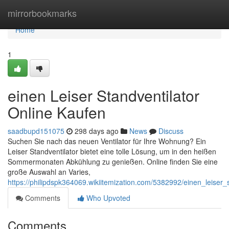
Home
mirrorbookmarks
Home
1
einen Leiser Standventilator
Online Kaufen
saadbupd151075
298 days ago
News
Discuss
Suchen Sie nach das neuen Ventilator für Ihre Wohnung? Ein
Leiser Standventilator bietet eine tolle Lösung, um in den heißen
Sommermonaten Abkühlung zu genießen. Online finden Sie eine
große Auswahl an Varies,
https://philipdspk364069.wikiitemization.com/5382992/einen_leiser_
Comments
Who Upvoted
Comments