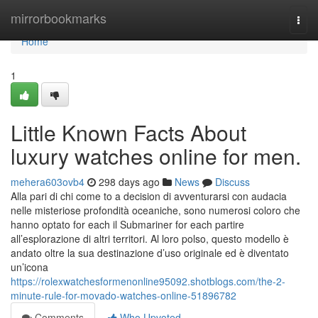
Home
mirrorbookmarks
Togg
navi
Home
1
Little Known Facts About
luxury watches online for men.
mehera603ovb4
298 days ago
News
Discuss
Alla pari di chi come to a decision di avventurarsi con audacia
nelle misteriose profondità oceaniche, sono numerosi coloro che
hanno optato for each il Submariner for each partire
all’esplorazione di altri territori. Al loro polso, questo modello è
andato oltre la sua destinazione d’uso originale ed è diventato
un’icona
https://rolexwatchesformenonline95092.shotblogs.com/the-2-
minute-rule-for-movado-watches-online-51896782
Comments
Who Upvoted