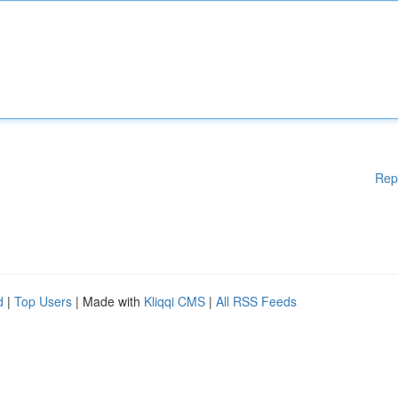
Rep
d
|
Top Users
| Made with
Kliqqi CMS
|
All RSS Feeds