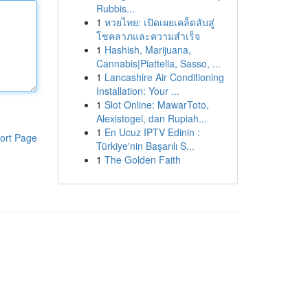
Rubbis...
1
หวยไทย: เปิดเผยเคล็ดลับสู่
โชคลาภและความสำเร็จ
1
Hashish, Marijuana,
Cannabis|Piattella, Sasso, ...
1
Lancashire Air Conditioning
Installation: Your ...
1
Slot Online: MawarToto,
Alexistogel, dan Rupiah...
1
En Ucuz IPTV Edinin :
ort Page
Türkiye'nin Başarılı S...
1
The Golden Faith