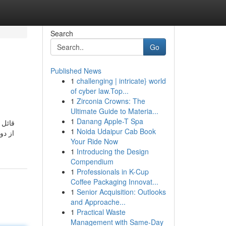
Search
Go
Published News
1
challenging | intricate} world
of cyber law.Top...
1
Zirconia Crowns: The
Ultimate Guide to Materia...
1
Danang Apple-T Spa
1
Noida Udaipur Cab Book
Your Ride Now
1
Introducing the Design
Compendium
1
Professionals in K-Cup
Coffee Packaging Innovat...
1
Senior Acquisition: Outlooks
and Approache...
1
Practical Waste
Management with Same-Day