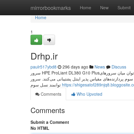
Home
mirrorbookmarks
Home
New
Submit
Home
1
Drhp.ir
paulr517ybd8
296 days ago
News
Discuss
سرور HPE ProLiant DL380 G10 Plusیکی از تفاوت‌های اصلی که می‌توان میان سرورهای G10 و G10 Plus قائل شد؛ این است که سرورهای
جی 10 پلاس از نسل سوم پردازنده‌های مقیاس پذیر اینتل پشتیبانی می‌کنند. سرور HPE ProLiant DL380 Gen10 Plus
توانمند نسل سوم
https://shigesatof289njq8.bloggosite.c
Comments
Who Upvoted
Comments
Submit a Comment
No HTML