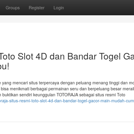
Groups
Register
Login
oto Slot 4D dan Bandar Togel Ga
u!
ne yang mencari situs terpercaya dengan peluang menang tinggi dan m
 bisa menikmati berbagai permainan seru dan berpeluang besar merai
buktikan sendiri keunggulan TOTORAJA sebagai situs resmi Toto
oraja-situs-resmi-toto-slot-4d-dan-bandar-togel-gacor-main-mudah-cu