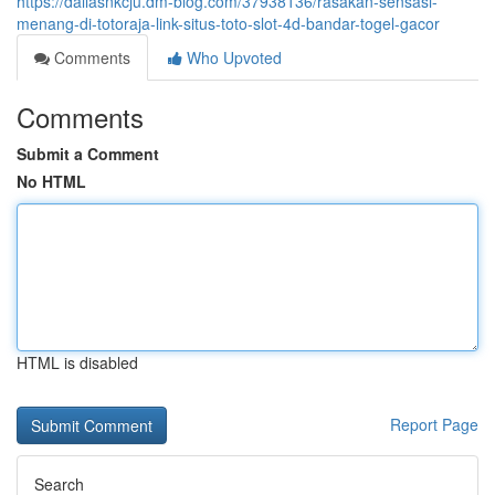
https://dallasnkcju.dm-blog.com/37938136/rasakan-sensasi-
menang-di-totoraja-link-situs-toto-slot-4d-bandar-togel-gacor
Comments
Who Upvoted
Comments
Submit a Comment
No HTML
HTML is disabled
Report Page
Search