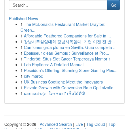
Go
Published News
1
The McDonald's Restaurant Market Drayton:
Green...
1
Affordable Feathered Companions for Sale in ...
1
강남사무실임대와 강남사옥임대, 기업 이전 전 반...
1
Camiones grúa pluma en Sevilla: Guía completa ...
1
Épaisseur d'eau Semois : Surveillance et Pro...
1
Tinder88: Situs Slot Gacor Terpercaya Nomor 1
1
Lab Peptides: A Detailed Manual
1
Poseidon's Offering: Stunning Stone Gaming Piec...
1
iptv maroc
1
UK Business Spotlight: Meet the Innovators
1
Elevate Growth with Conversion Rate Optimizatio...
1
ผลบอลล่าสุด: ใครชนะ? เช็คได้ที่นี่!
Copyright © 2026 |
Advanced Search
|
Live
|
Tag Cloud
|
Top