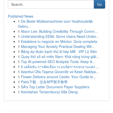
Go
Published News
1
De Beste Mokkamachines voor Huishoudelijk
Gebru...
1
Nixon Lee: Building Credibility Through Comm...
1
Understanding EE88: Some Users Need Under...
1
Establece tu negocio en México: Guía completa
1
Managing Your Anxiety Practical Dealing Wit...
1
Bảng dự đoán bạch thủ lô kép MB · VIP Lô Xiên
1
Quay thử xổ số miền Nam: Khả năng trúng giải...
1
Top AI-powered SEO Analysis Tools: Keep A...
1
5 เคล็ดลับ การคัดเลือก ระบบจัดการแขกงานแต่ง ...
1
İstanbul Ofis Taşıma Güvenilir ve Kesin Nakliya...
1
Flower Delivery around Cavite: Your Guide to...
1
Pairs下載：交友APP新手教學
1
SA's Top Letter Document Paper Suppliers
1
Keindahan Tersembunyi Villa Dieng