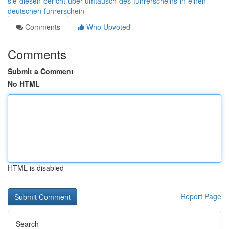
sie-diesen-bericht-über-umtausch-des-fuhrerscheins-in-einen-
deutschen-fuhrerschein
Comments
Who Upvoted
Comments
Submit a Comment
No HTML
HTML is disabled
Report Page
Search