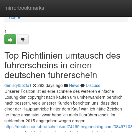
Home
mirrorbookmarks
Home
1
Top Richtlinien umtausch des
fuhrerscheins in einen
deutschen fuhrerschein
denisq455zlu1
292 days ago
News
Discuss
Unserer Position ist es eine schnelle des weiteren einfache
Lösung den copyright nach kaufen um umherwandern beruflich
nach bessern, viele unserer Kunden berichten uns, dass dies
einer der Hauptantriebe hinter dem Kauf war. ich hätte Zeichen
ne frage ansonsten zwar habe ich mein fluorührerschein im
sebtember 2015 abgegeben wegen drogen
https://deutschenfuhrerscheinkauf74199.myparisblog.com/3849710