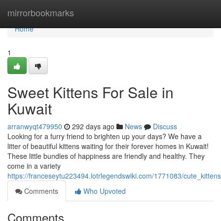
Home
mirrorbookmarks
Home
1
Sweet Kittens For Sale in
Kuwait
arranwyqt479950
292 days ago
News
Discuss
Looking for a furry friend to brighten up your days? We have a
litter of beautiful kittens waiting for their forever homes in Kuwait!
These little bundles of happiness are friendly and healthy. They
come in a variety
https://franceseytu223494.lotrlegendswiki.com/1771083/cute_kittens
Comments
Who Upvoted
Comments