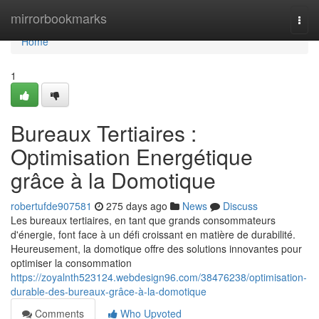
Home
mirrorbookmarks
Togg
navi
Home
1
Bureaux Tertiaires :
Optimisation Energétique
grâce à la Domotique
robertufde907581
275 days ago
News
Discuss
Les bureaux tertiaires, en tant que grands consommateurs
d'énergie, font face à un défi croissant en matière de durabilité.
Heureusement, la domotique offre des solutions innovantes pour
optimiser la consommation
https://zoyalnth523124.webdesign96.com/38476238/optimisation-
durable-des-bureaux-grâce-à-la-domotique
Comments
Who Upvoted