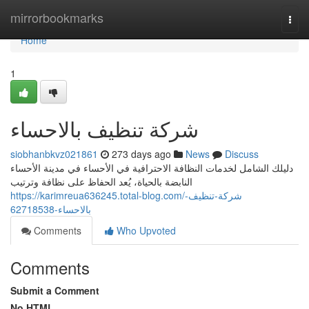
Home
mirrorbookmarks
Togg
navi
Home
1
شركة تنظيف بالاحساء
siobhanbkvz021861
273 days ago
News
Discuss
دليلك الشامل لخدمات النظافة الاحترافية في الأحساء في مدينة الأحساء
النابضة بالحياة، يُعد الحفاظ على نظافة وترتيب
https://karimreua636245.total-blog.com/شركة-تنظيف-
بالاحساء-62718538
Comments
Who Upvoted
Comments
Submit a Comment
No HTML