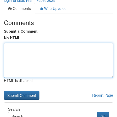
login-di-situs-resmi-x5bet-2025
Comments
Who Upvoted
Comments
Submit a Comment
No HTML
HTML is disabled
Report Page
Search
Go