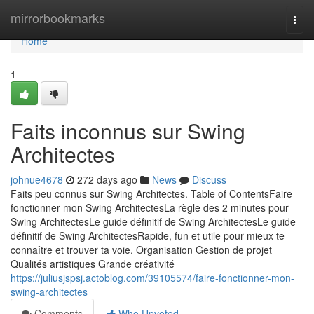
Home
mirrorbookmarks
Togg
navi
Home
1
Faits inconnus sur Swing
Architectes
johnue4678
272 days ago
News
Discuss
Faits peu connus sur Swing Architectes. Table of ContentsFaire
fonctionner mon Swing ArchitectesLa règle des 2 minutes pour
Swing ArchitectesLe guide définitif de Swing ArchitectesLe guide
définitif de Swing ArchitectesRapide, fun et utile pour mieux te
connaître et trouver ta voie. Organisation Gestion de projet
Qualités artistiques Grande créativité
https://juliusjspsj.actoblog.com/39105574/faire-fonctionner-mon-
swing-architectes
Comments
Who Upvoted