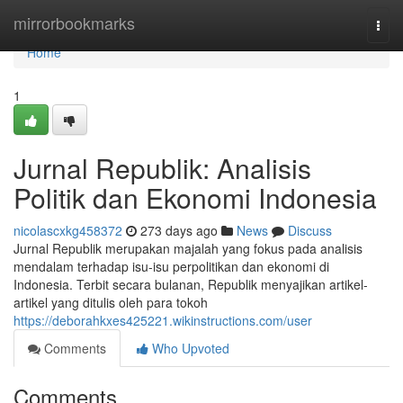
Home
mirrorbookmarks
Togg
navi
Home
1
Jurnal Republik: Analisis
Politik dan Ekonomi Indonesia
nicolascxkg458372
273 days ago
News
Discuss
Jurnal Republik merupakan majalah yang fokus pada analisis
mendalam terhadap isu-isu perpolitikan dan ekonomi di
Indonesia. Terbit secara bulanan, Republik menyajikan artikel-
artikel yang ditulis oleh para tokoh
https://deborahkxes425221.wikinstructions.com/user
Comments
Who Upvoted
Comments