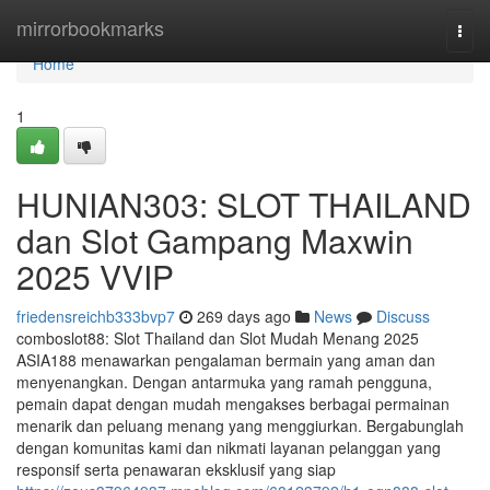
Home
mirrorbookmarks
Togg
navi
Home
1
HUNIAN303: SLOT THAILAND
dan Slot Gampang Maxwin
2025 VVIP
friedensreichb333bvp7
269 days ago
News
Discuss
comboslot88: Slot Thailand dan Slot Mudah Menang 2025
ASIA188 menawarkan pengalaman bermain yang aman dan
menyenangkan. Dengan antarmuka yang ramah pengguna,
pemain dapat dengan mudah mengakses berbagai permainan
menarik dan peluang menang yang menggiurkan. Bergabunglah
dengan komunitas kami dan nikmati layanan pelanggan yang
responsif serta penawaran eksklusif yang siap