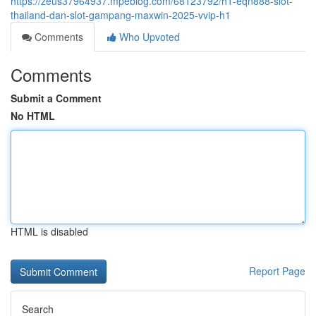
https://zeus37964937.mpeblog.com/68123792/h1-eqn888-slot-
thailand-dan-slot-gampang-maxwin-2025-vvip-h1
Comments
Who Upvoted
Comments
Submit a Comment
No HTML
HTML is disabled
Report Page
Search