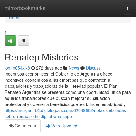
Home
mirrorbookmarks
Togg
navi
Home
1
Renatep Misterios
johnn654xlx8
272 days ago
News
Discuss
Incentivos económicos: el Gobierno de Argentina ofrece
incentivos económicos a las empresas que contraten a
trabajadores y trabajadoras de la Heredad popular. El Plan
Renatep Argentina se presenta como una oportunidad única para
aquellos trabajadores que buscan mejorar su situación
profesional y obtener a beneficios que les brinden estabilidad y
https://morganr12j.digiblogbox.com/62649602/notas-detalladas-
sobre-renaper-dni-digital-whatsapp
Comments
Who Upvoted