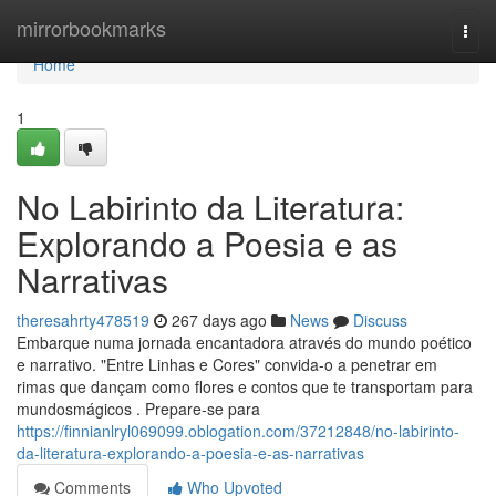
Home
mirrorbookmarks
Togg
navi
Home
1
No Labirinto da Literatura:
Explorando a Poesia e as
Narrativas
theresahrty478519
267 days ago
News
Discuss
Embarque numa jornada encantadora através do mundo poético
e narrativo. "Entre Linhas e Cores" convida-o a penetrar em
rimas que dançam como flores e contos que te transportam para
mundosmágicos . Prepare-se para
https://finnianlryl069099.oblogation.com/37212848/no-labirinto-
da-literatura-explorando-a-poesia-e-as-narrativas
Comments
Who Upvoted