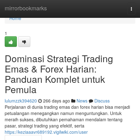
Home
mirrorbookmarks
Togg
navi
Home
1
Dominasi Strategi Trading
Emas & Forex Harian:
Panduan Komplet untuk
Pemula
lulumzzk394620
266 days ago
News
Discuss
Perjalanan di dunia trading emas dan forex harian bisa menjadi
petualangan menegangkan namun menguntungkan. Untuk
meraih sukses, dibutuhkan pemahaman mendalam tentang
pasar, strategi trading yang efektif, serta
https://keziaaavr689192.vigilwiki.com/user