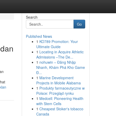
Search
Go
Published News
1
KO789 Promotion: Your
 dan
Ultimate Guide
1
Locating in Acquire Athletic
Admissions –The De...
1
nohuwin – Đăng Nhập
Nhanh, Khám Phá Kho Game
kan
Đ...
1
Marine Development
hat
Projects in Mobile Alabama
klan
1
Produkty farmaceutyczne w
Polsce: Przegląd rynku
1
Medcell: Pioneering Health
with Stem Cells
1
Cheapest Stoker's tobacco
Canada