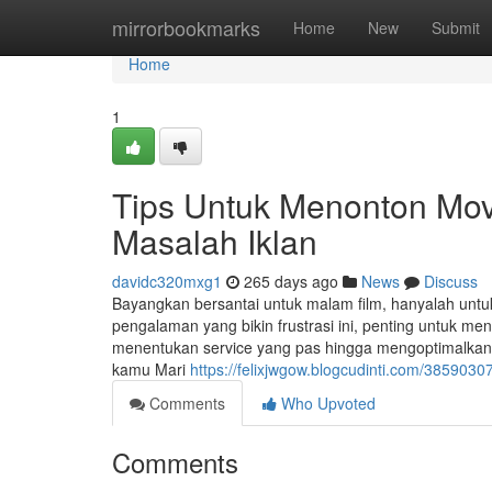
Home
mirrorbookmarks
Home
New
Submit
Home
1
Tips Untuk Menonton Movi
Masalah Iklan
davidc320mxg1
265 days ago
News
Discuss
Bayangkan bersantai untuk malam film, hanyalah untu
pengalaman yang bikin frustrasi ini, penting untuk mene
menentukan service yang pas hingga mengoptimalkan k
kamu Mari
https://felixjwgow.blogcudinti.com/3859030
Comments
Who Upvoted
Comments