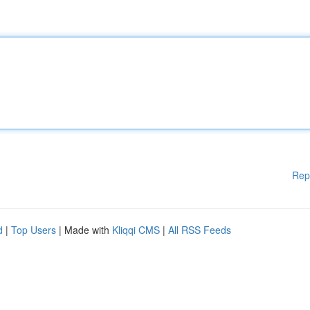
Rep
d
|
Top Users
| Made with
Kliqqi CMS
|
All RSS Feeds