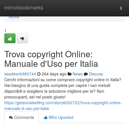
Home
mirrorbookmarks
Togg
navi
Home
1
Trova copyright Online:
Manuale d'Uso per Italia
saadesnb980744
264 days ago
News
Discuss
Cerchi informazioni su come comprare copyright online in Italia?
Hai bisogno di una guida completa per capire i vari metodi
disponibili e scegliere la soluzione migliore per te? Non
preoccuparti, sei nel posto giusto!
https://getsocialselling.com/story6052722/trova-copyright-online-
manuale-d-uso-per-italia
Comments
Who Upvoted