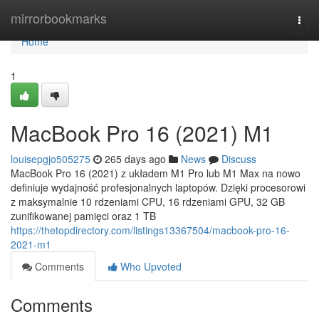
Home
mirrorbookmarks
Togg
navi
Home
1
MacBook Pro 16 (2021) M1
louisepgjo505275
265 days ago
News
Discuss
MacBook Pro 16 (2021) z układem M1 Pro lub M1 Max na nowo
definiuje wydajność profesjonalnych laptopów. Dzięki procesorowi
z maksymalnie 10 rdzeniami CPU, 16 rdzeniami GPU, 32 GB
zunifikowanej pamięci oraz 1 TB
https://thetopdirectory.com/listings13367504/macbook-pro-16-
2021-m1
Comments
Who Upvoted
Comments