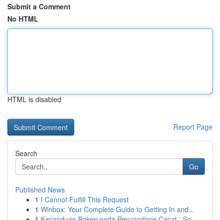
Submit a Comment
No HTML
HTML is disabled
Report Page
Search
Go
Published News
1
I Cannot Fulfill This Request
1
Winbox: Your Complete Guide to Getting In and...
1
Kecanduan Bokep pada Penyandang Cacat : So...