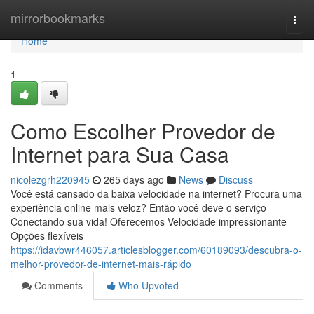
Home
mirrorbookmarks
Togg
navi
Home
1
Como Escolher Provedor de
Internet para Sua Casa
nicolezgrh220945
265 days ago
News
Discuss
Você está cansado da baixa velocidade na internet? Procura uma
experiência online mais veloz? Então você deve o serviço
Conectando sua vida! Oferecemos Velocidade impressionante
Opções flexíveis
https://idavbwr446057.articlesblogger.com/60189093/descubra-o-
melhor-provedor-de-internet-mais-rápido
Comments
Who Upvoted