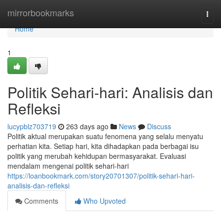
Home
mirrorbookmarks
Togg
navi
Home
1
Politik Sehari-hari: Analisis dan
Refleksi
lucypblz703719
263 days ago
News
Discuss
Politik aktual merupakan suatu fenomena yang selalu menyatu
perhatian kita. Setiap hari, kita dihadapkan pada berbagai isu
politik yang merubah kehidupan bermasyarakat. Evaluasi
mendalam mengenai politik sehari-hari
https://loanbookmark.com/story20701307/politik-sehari-hari-
analisis-dan-refleksi
Comments
Who Upvoted