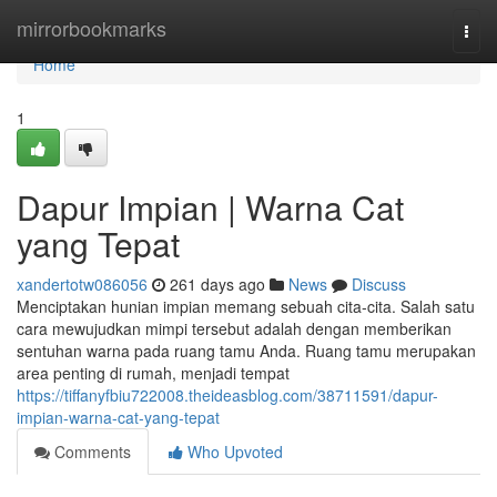
Home
mirrorbookmarks
Togg
navi
Home
1
Dapur Impian | Warna Cat
yang Tepat
xandertotw086056
261 days ago
News
Discuss
Menciptakan hunian impian memang sebuah cita-cita. Salah satu
cara mewujudkan mimpi tersebut adalah dengan memberikan
sentuhan warna pada ruang tamu Anda. Ruang tamu merupakan
area penting di rumah, menjadi tempat
https://tiffanyfbiu722008.theideasblog.com/38711591/dapur-
impian-warna-cat-yang-tepat
Comments
Who Upvoted