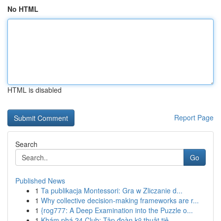
No HTML
HTML is disabled
Report Page
Search
Go
Published News
1
Ta publikacja Montessori: Gra w Zliczanie d...
1
Why collective decision-making frameworks are r...
1
{rog777: A Deep Examination into the Puzzle o...
1
Khám phá 24 Club: Tập đoàn kỹ thuật tiê...