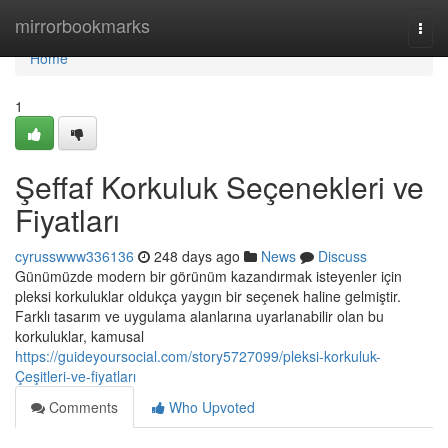
Home
mirrorbookmarks
Togg
navi
Home
1
Şeffaf Korkuluk Seçenekleri ve
Fiyatları
cyrusswww336136
248 days ago
News
Discuss
Günümüzde modern bir görünüm kazandırmak isteyenler için
pleksi korkuluklar oldukça yaygın bir seçenek haline gelmiştir.
Farklı tasarım ve uygulama alanlarına uyarlanabilir olan bu
korkuluklar, kamusal
https://guideyoursocial.com/story5727099/pleksi-korkuluk-
Çeşitleri-ve-fiyatları
Comments
Who Upvoted