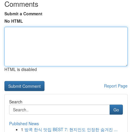
Comments
Submit a Comment
No HTML
HTML is disabled
Report Page
Search
Go
Published News
1
방콕 한식 맛집 BEST 7: 현지인도 인정한 숨겨진 ...