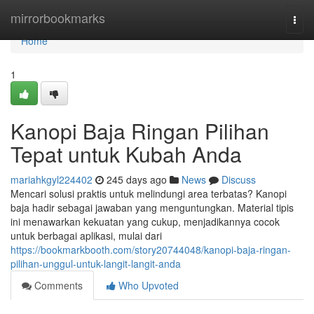
Home
mirrorbookmarks
Togg
navi
Home
1
Kanopi Baja Ringan Pilihan
Tepat untuk Kubah Anda
mariahkgyl224402
245 days ago
News
Discuss
Mencari solusi praktis untuk melindungi area terbatas? Kanopi
baja hadir sebagai jawaban yang menguntungkan. Material tipis
ini menawarkan kekuatan yang cukup, menjadikannya cocok
untuk berbagai aplikasi, mulai dari
https://bookmarkbooth.com/story20744048/kanopi-baja-ringan-
pilihan-unggul-untuk-langit-langit-anda
Comments
Who Upvoted