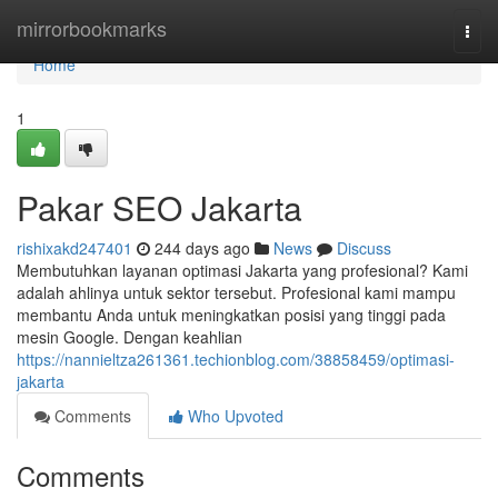
Home
mirrorbookmarks
Togg
navi
Home
1
Pakar SEO Jakarta
rishixakd247401
244 days ago
News
Discuss
Membutuhkan layanan optimasi Jakarta yang profesional? Kami
adalah ahlinya untuk sektor tersebut. Profesional kami mampu
membantu Anda untuk meningkatkan posisi yang tinggi pada
mesin Google. Dengan keahlian
https://nannieltza261361.techionblog.com/38858459/optimasi-
jakarta
Comments
Who Upvoted
Comments