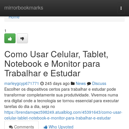
Home
mirrorbookmarks
Togg
navi
Home
1
Como Usar Celular, Tablet,
Notebook e Monitor para
Trabalhar e Estudar
marleygcyp671771
245 days ago
News
Discuss
Escolher os dispositivos certos para trabalhar e estudar pode
transformar completamente sua produtividade. Vivemos numa
era digital onde a tecnologia se tornou essencial para executar
tarefas do dia a dia, seja no
https://brendamqwz598249.atualblog.com/45391643/como-usar-
celular-tablet-notebook-e-monitor-para-trabalhar-e-estudar
Comments
Who Upvoted