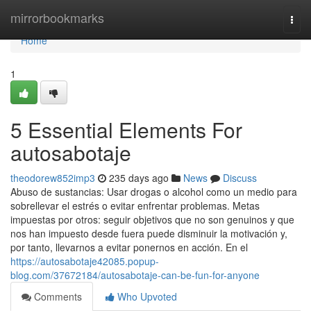
Home
mirrorbookmarks
Togg
navi
Home
1
5 Essential Elements For
autosabotaje
theodorew852imp3
235 days ago
News
Discuss
Abuso de sustancias: Usar drogas o alcohol como un medio para
sobrellevar el estrés o evitar enfrentar problemas. Metas
impuestas por otros: seguir objetivos que no son genuinos y que
nos han impuesto desde fuera puede disminuir la motivación y,
por tanto, llevarnos a evitar ponernos en acción. En el
https://autosabotaje42085.popup-
blog.com/37672184/autosabotaje-can-be-fun-for-anyone
Comments
Who Upvoted